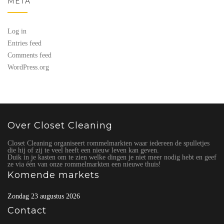
META
Log in
Entries feed
Comments feed
WordPress.org
Over Closet Cleaning
Closet Cleaning organiseert rommelmarkten waar iedereen de spulletjes
die hij of zij te veel heeft een nieuw leven kan geven.
Duik in je kasten om te zien welke dingen je niet meer nodig hebt en geef
ze via één van onze rommelmarkten een nieuwe thuis!
Komende markets
Zondag 23 augustus 2026
Contact